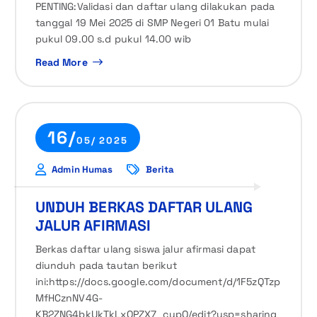
PENTING:Validasi dan daftar ulang dilakukan pada
tanggal 19 Mei 2025 di SMP Negeri 01 Batu mulai
pukul 09.00 s.d pukul 14.00 wib
Read More
16/
05/ 2025
Admin Humas
Berita
UNDUH BERKAS DAFTAR ULANG
JALUR AFIRMASI
Berkas daftar ulang siswa jalur afirmasi dapat
diunduh pada tautan berikut
ini:https://docs.google.com/document/d/1F5zQTzp
MfHCznNV4G-
KB2ZNG4bkUkTkLxQPZX7_cupQ/edit?usp=sharing