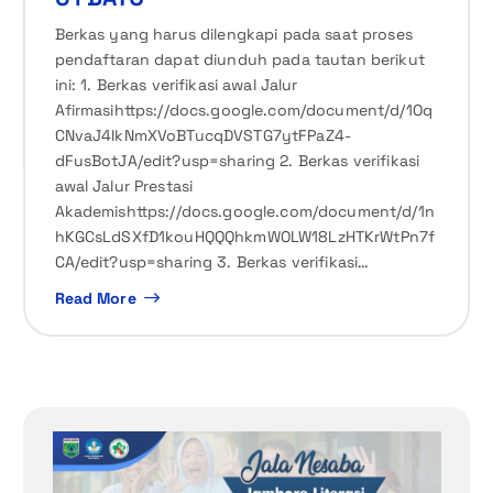
Berkas yang harus dilengkapi pada saat proses
pendaftaran dapat diunduh pada tautan berikut
ini: 1. Berkas verifikasi awal Jalur
Afirmasihttps://docs.google.com/document/d/1Oq
CNvaJ4IkNmXVoBTucqDVSTG7ytFPaZ4-
dFusBotJA/edit?usp=sharing 2. Berkas verifikasi
awal Jalur Prestasi
Akademishttps://docs.google.com/document/d/1n
hKGCsLdSXfD1kouHQQQhkmWOLW18LzHTKrWtPn7f
CA/edit?usp=sharing 3. Berkas verifikasi…
Read More