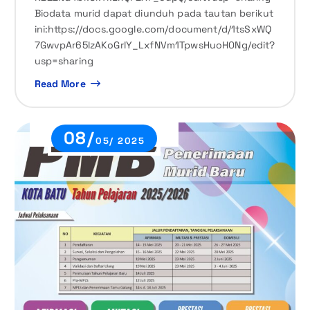
Biodata murid dapat diunduh pada tautan berikut
ini:https://docs.google.com/document/d/1tsSxWQ
7GwvpAr65lzAKoGrlY_LxfNVm1TpwsHuoH0Ng/edit?
usp=sharing
Read More
08/
05/ 2025