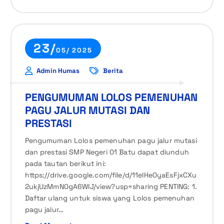
23/
05/ 2025
Admin Humas
Berita
PENGUMUMAN LOLOS PEMENUHAN
PAGU JALUR MUTASI DAN
PRESTASI
Pengumuman Lolos pemenuhan pagu jalur mutasi
dan prestasi SMP Negeri 01 Batu dapat diunduh
pada tautan berikut ini:
https://drive.google.com/file/d/11eIHe0yaEsFjxCXu
2ukjUzMmN0gA6WIJ/view?usp=sharing PENTING: 1.
Daftar ulang untuk siswa yang Lolos pemenuhan
pagu jalur…