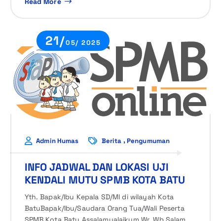
Read More
21/
05/ 2025
,
Admin Humas
Berita
Pengumuman
INFO JADWAL DAN LOKASI UJI
KENDALI MUTU SPMB KOTA BATU
Yth. Bapak/Ibu Kepala SD/MI di wilayah Kota
BatuBapak/Ibu/Saudara Orang Tua/Wali Peserta
SPMB Kota Batu Assalamualaikum Wr. Wb.Salam