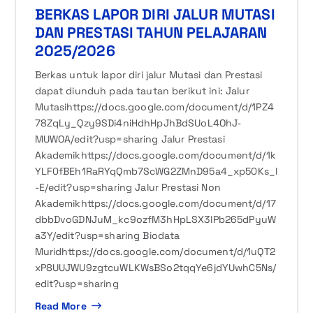
BERKAS LAPOR DIRI JALUR MUTASI
DAN PRESTASI TAHUN PELAJARAN
2025/2026
Berkas untuk lapor diri jalur Mutasi dan Prestasi
dapat diunduh pada tautan berikut ini: Jalur
Mutasihttps://docs.google.com/document/d/1PZ4
78ZqLy_Qzy9SDi4niHdhHpJhBdSUoL4OhJ-
MUWOA/edit?usp=sharing Jalur Prestasi
Akademikhttps://docs.google.com/document/d/1k
YLF0fBEh1RaRYqQmb7ScWG2ZMnD95a4_xp50Ks_l
-E/edit?usp=sharing Jalur Prestasi Non
Akademikhttps://docs.google.com/document/d/17
dbbDvoGDNJuM_kc9ozfM3hHpLSX3lPb265dPyuW
a3Y/edit?usp=sharing Biodata
Muridhttps://docs.google.com/document/d/1uQT2
xP8UUJWU9zgtcuWLKWsBSo2tqqYe6jdYUwhC5Ns/
edit?usp=sharing
Read More