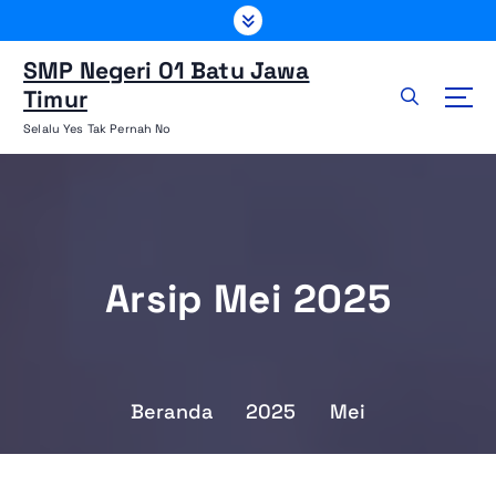
L
e
w
SMP Negeri 01 Batu Jawa
a
Timur
t
Selalu Yes Tak Pernah No
i
k
e
k
o
n
Arsip Mei 2025
t
e
n
Beranda
2025
Mei