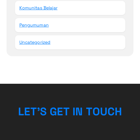
Komunitas Belajar
Pengumuman
Uncategorized
L
E
T
’
S
G
E
T
I
N
T
O
U
C
H