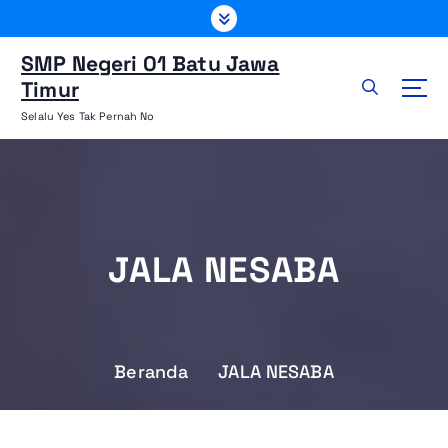
L
e
w
SMP Negeri 01 Batu Jawa
a
Timur
t
Selalu Yes Tak Pernah No
i
k
e
k
o
n
JALA NESABA
t
e
n
Beranda
JALA NESABA