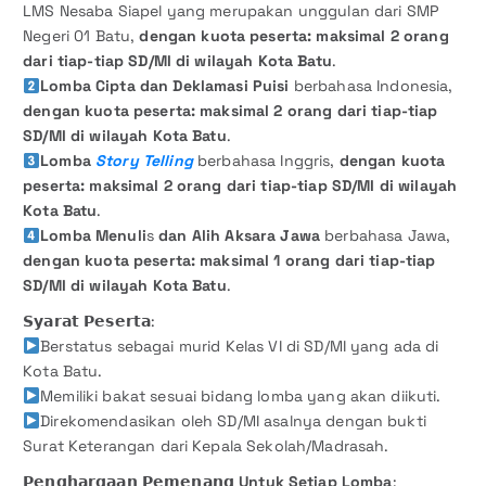
LMS Nesaba Siapel yang merupakan unggulan dari SMP
Negeri 01 Batu,
dengan kuota peserta: maksimal 2 orang
dari tiap-tiap SD/MI di wilayah Kota Batu
.
Lomba Cipta dan Deklamasi Puisi
berbahasa Indonesia,
dengan kuota peserta: maksimal 2 orang dari tiap-tiap
SD/MI di wilayah Kota Batu
.
Lomba
Story Telling
berbahasa Inggris,
dengan kuota
peserta: maksimal 2 orang dari tiap-tiap SD/MI di wilayah
Kota Batu
.
Lomba Menuli
s
dan Alih Aksara Jawa
berbahasa Jawa,
dengan kuota peserta: maksimal 1 orang dari tiap-tiap
SD/MI di wilayah Kota Batu
.
𝗦𝘆𝗮𝗿𝗮𝘁 𝗣𝗲𝘀𝗲𝗿𝘁𝗮:
Berstatus sebagai murid Kelas VI di SD/MI yang ada di
Kota Batu.
Memiliki bakat sesuai bidang lomba yang akan diikuti.
Direkomendasikan oleh SD/MI asalnya dengan bukti
Surat Keterangan dari Kepala Sekolah/Madrasah.
𝗣𝗲𝗻𝗴𝗵𝗮𝗿𝗴𝗮𝗮𝗻 𝗣𝗲𝗺𝗲𝗻𝗮𝗻𝗴
Untuk Setiap Lomba
: