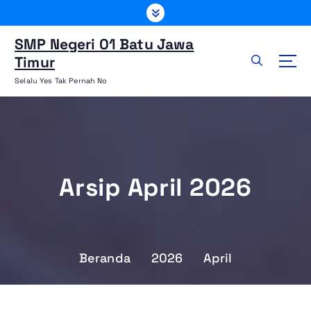
L
e
w
SMP Negeri 01 Batu Jawa
a
Timur
t
Selalu Yes Tak Pernah No
i
k
e
k
o
n
Arsip April 2026
t
e
n
Beranda
2026
April