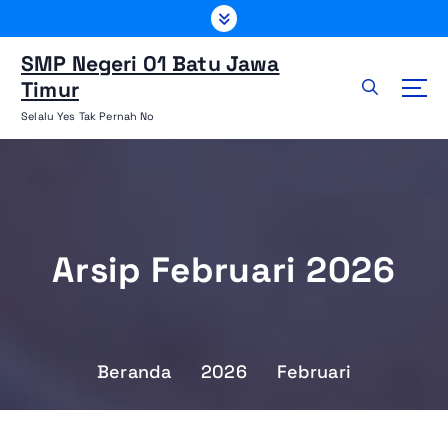
L
e
w
SMP Negeri 01 Batu Jawa
a
Timur
t
Selalu Yes Tak Pernah No
i
k
e
k
o
n
Arsip Februari 2026
t
e
n
Beranda
2026
Februari