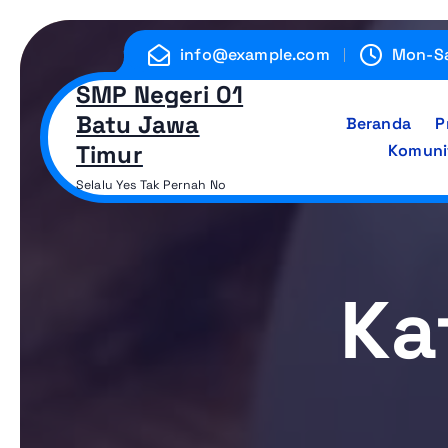
L
e
info@example.com
Mon-Sa
w
SMP Negeri 01
a
Batu Jawa
t
Beranda
P
i
Timur
Komunit
k
Selalu Yes Tak Pernah No
e
k
o
n
Ka
t
e
n