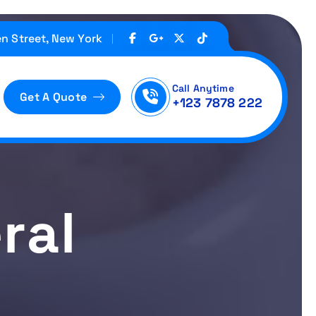
n Street, New York
Call Anytime
Get A Quote
+123 7878 222
ral