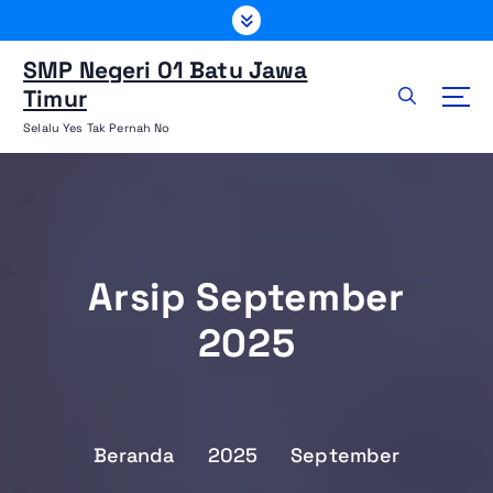
L
e
w
SMP Negeri 01 Batu Jawa
a
Timur
t
Selalu Yes Tak Pernah No
i
k
e
k
o
n
Arsip September
t
e
2025
n
Beranda
2025
September