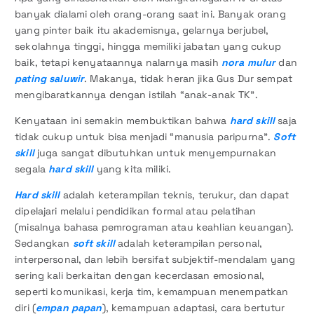
banyak dialami oleh orang-orang saat ini. Banyak orang
yang pinter baik itu akademisnya, gelarnya berjubel,
sekolahnya tinggi, hingga memiliki jabatan yang cukup
baik, tetapi kenyataannya nalarnya masih
nora mulur
dan
pating saluwir
. Makanya, tidak heran jika Gus Dur sempat
mengibaratkannya dengan istilah “anak-anak TK”.
Kenyataan ini semakin membuktikan bahwa
hard skill
saja
tidak cukup untuk bisa menjadi “manusia paripurna”.
Soft
skill
juga sangat dibutuhkan untuk menyempurnakan
segala
hard skill
yang kita miliki.
Hard skill
adalah keterampilan teknis, terukur, dan dapat
dipelajari melalui pendidikan formal atau pelatihan
(misalnya bahasa pemrograman atau keahlian keuangan).
Sedangkan
soft skill
adalah keterampilan personal,
interpersonal, dan lebih bersifat subjektif-mendalam yang
sering kali berkaitan dengan kecerdasan emosional,
seperti komunikasi, kerja tim, kemampuan menempatkan
diri (
empan papan
), kemampuan adaptasi, cara bertutur