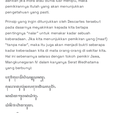
Bahkan jika indra atau dunia luar menipu, maka
pemikirannya itulah yang akan menunjukkan
pengetahuan yang pasti.
Prinsip yang ingin ditunjukkan oleh Descartes tersebut
pada dasarnya meyakinkan kepada kita betapa
pentingnya “nalar” untuk menakar kadar sebuah
keberadaan. Jika kita menunjukkan pemikiran yang (maaf)
“tanpa nalar”, maka itu juga akan menjadi bukti seberapa
kadar keberadaan kita di mata orang-orang di sekitar kita.
Hal ini sebenarnya selaras dengan tokoh pemikir Jawa,
Mangkunegaran IV dalam karyanya Serat Wedhatama
yang berbunyi:
ꦲꦸꦫꦶꦥꦺ​ꦱꦼꦥꦶꦱꦤ꧀ꦫꦸꦱꦏ꧀꧈
​ꦤꦺꦴꦫ​ꦩꦸꦭꦸꦂ​ꦤꦭꦫꦺ​ꦠꦶꦁ​ꦱꦭꦸꦮꦶꦂ꧈​
ꦏꦢꦶ​ꦠ​ꦒꦸꦮ​ꦏꦁ​ꦱꦶꦫꦸꦁ​꧈​
ꦱꦶꦤꦼꦫꦁ​ꦲꦶꦁ​ꦩꦫꦸꦠ꧈​