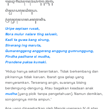
ꦒꦸꦩꦉꦁ​ꦒꦼꦁ​ꦲꦁ​ꦒꦺꦫꦺꦁ​ꦲꦁ​ꦒꦸꦁ​ꦒꦸꦩꦿꦸꦁ​ꦒꦸꦁ​꧈
​ꦥꦶꦤ꧀ꦝ​ꦥꦝꦤꦺ​ꦱꦶ​ꦩꦸꦝ꧈
​ꦥꦿꦤ꧀ꦢꦺꦤꦺ​ꦥꦏ꧀ꦱ​ꦏꦸꦩꦏꦶ꧉​​
Uripe sepisan rusak,
Nora mulur nalare ting saluwir,
Kadi ta guwa kang sirung,
Sinerang ing maruta,
Gumarenggeng anggereng anggung gumrunggung,
Pindha padhane si mudha,
Prandene paksa kumaki.
‘Hidup hanya sekali berantakan. Tidak berkembang dan
pikirannya tidak karuan. Ibarat goa gelap yang
menyeramkan. Terserang angin, suaranya bising
berdengung-dengung. Atau bagaikan keadaan anak
mudha
(yang picik tanpa pengetahuan). Namun demikian,
songongnya minta ampun.’
Apa yang dinasehatkan oleh Mangkunegaran IV di atas