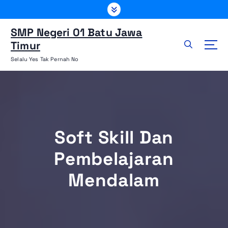
L
e
w
SMP Negeri 01 Batu Jawa
a
Timur
t
Selalu Yes Tak Pernah No
i
k
e
k
o
n
Soft Skill Dan
t
e
Pembelajaran
n
Mendalam