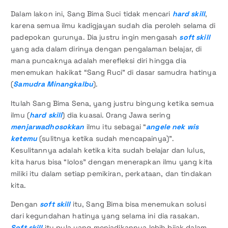
Dalam lakon ini, Sang Bima Suci tidak mencari
hard skill
,
karena semua ilmu kadigjayan sudah dia peroleh selama di
padepokan gurunya. Dia justru ingin mengasah
soft skill
yang ada dalam dirinya dengan pengalaman belajar, di
mana puncaknya adalah merefleksi diri hingga dia
menemukan hakikat “Sang Ruci” di dasar samudra hatinya
(
Samudra Minangkalbu
).
Itulah Sang Bima Sena, yang justru bingung ketika semua
ilmu (
hard skill
) dia kuasai. Orang Jawa sering
menjarwadhosokkan
ilmu itu sebagai “
angele nek wis
ketemu
(sulitnya ketika sudah mencapainya)”.
Kesulitannya adalah ketika kita sudah belajar dan lulus,
kita harus bisa “lolos” dengan menerapkan ilmu yang kita
miliki itu dalam setiap pemikiran, perkataan, dan tindakan
kita.
Dengan
soft skill
itu, Sang Bima bisa menemukan solusi
dari kegundahan hatinya yang selama ini dia rasakan.
Soft skill
itu pula yang menjadikannya lebih bijak dalam