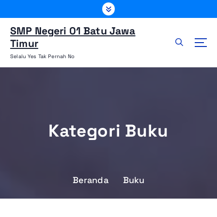
L
e
w
SMP Negeri 01 Batu Jawa
a
Timur
t
Selalu Yes Tak Pernah No
i
k
e
k
o
n
Kategori Buku
t
e
n
Beranda
Buku