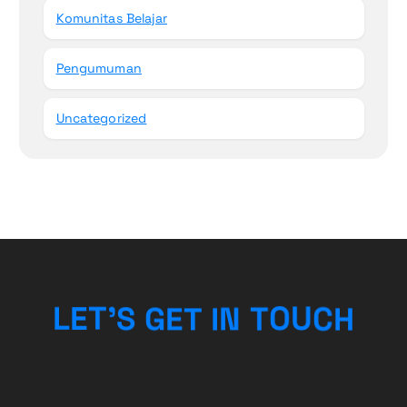
Komunitas Belajar
Pengumuman
Uncategorized
T
N
O
I
U
L
E
T
T
’
E
S
G
C
H