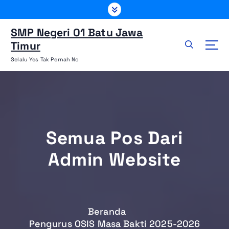
L
e
w
SMP Negeri 01 Batu Jawa
a
Timur
t
Selalu Yes Tak Pernah No
i
k
e
k
o
n
Semua Pos Dari
t
e
Admin Website
n
Beranda
Pengurus OSIS Masa Bakti 2025-2026