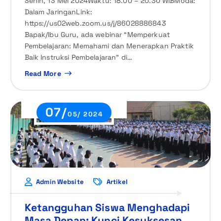
Senin, 13 Mei 2024Waktu: 18.00 – 20.30 WIBModa:
Dalam JaringanLink:
https://us02web.zoom.us/j/86028886843
Bapak/Ibu Guru, ada webinar “Memperkuat
Pembelajaran: Memahami dan Menerapkan Praktik
Baik Instruksi Pembelajaran” di…
Read More
07/
05/ 2024
Admin Website
Artikel
Ketangguhan Siswa Menghadapi
Masa Depan: Kunci Kesuksesan