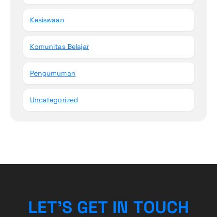
Kesiswaan
Komunitas Belajar
Pengumuman
Uncategorized
L
E
T
’
S
G
E
T
I
N
T
O
U
C
H