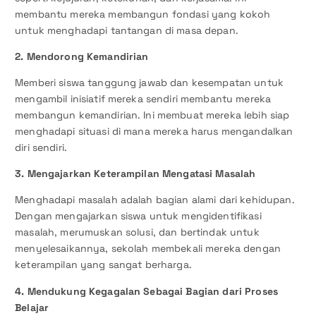
membantu mereka membangun fondasi yang kokoh
untuk menghadapi tantangan di masa depan.
2. Mendorong Kemandirian
Memberi siswa tanggung jawab dan kesempatan untuk
mengambil inisiatif mereka sendiri membantu mereka
membangun kemandirian. Ini membuat mereka lebih siap
menghadapi situasi di mana mereka harus mengandalkan
diri sendiri.
3. Mengajarkan Keterampilan Mengatasi Masalah
Menghadapi masalah adalah bagian alami dari kehidupan.
Dengan mengajarkan siswa untuk mengidentifikasi
masalah, merumuskan solusi, dan bertindak untuk
menyelesaikannya, sekolah membekali mereka dengan
keterampilan yang sangat berharga.
4. Mendukung Kegagalan Sebagai Bagian dari Proses
Belajar