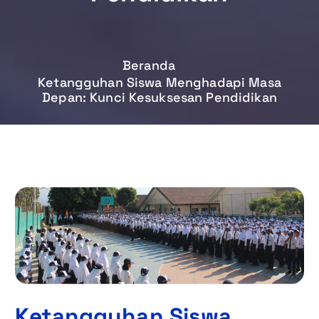
Beranda
Ketangguhan Siswa Menghadapi Masa
Depan: Kunci Kesuksesan Pendidikan
Ketangguhan Siswa