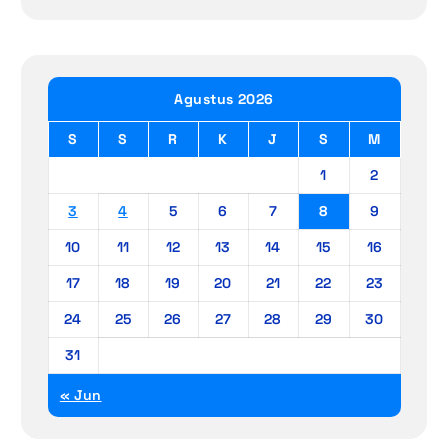
Agustus 2026
S
S
R
K
J
S
M
1
2
3
4
5
6
7
8
9
10
11
12
13
14
15
16
17
18
19
20
21
22
23
24
25
26
27
28
29
30
31
« Jun