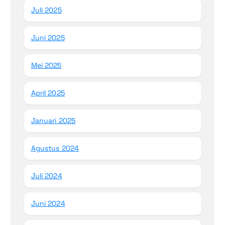
Juli 2025
Juni 2025
Mei 2025
April 2025
Januari 2025
Agustus 2024
Juli 2024
Juni 2024