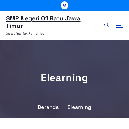
L
e
w
SMP Negeri 01 Batu Jawa
a
Timur
t
Selalu Yes Tak Pernah No
i
k
e
k
o
n
Elearning
t
e
n
Beranda
Elearning