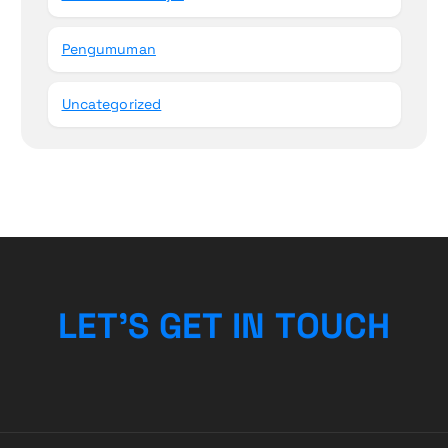
Pengumuman
Uncategorized
L
E
T
’
S
G
E
T
I
N
T
O
U
C
H