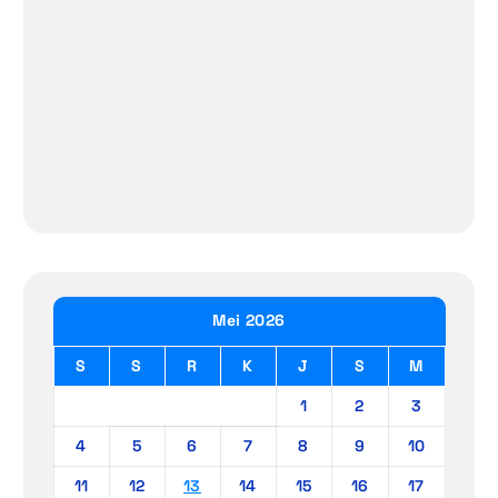
Mei 2026
S
S
R
K
J
S
M
1
2
3
4
5
6
7
8
9
10
11
12
13
14
15
16
17