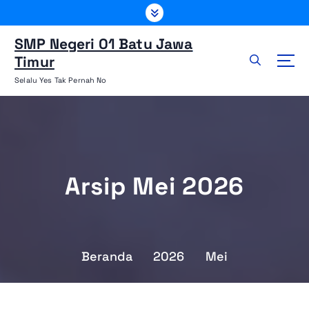
L
e
w
SMP Negeri 01 Batu Jawa
a
Timur
t
Selalu Yes Tak Pernah No
i
k
e
k
o
n
Arsip Mei 2026
t
e
n
Beranda
2026
Mei