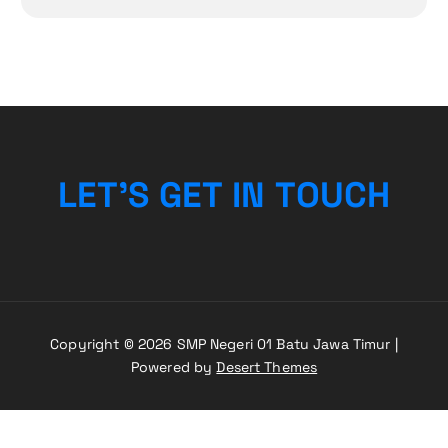
L
E
T
’
S
G
E
T
I
N
T
O
U
C
H
Copyright © 2026 SMP Negeri 01 Batu Jawa Timur |
Powered by
Desert Themes