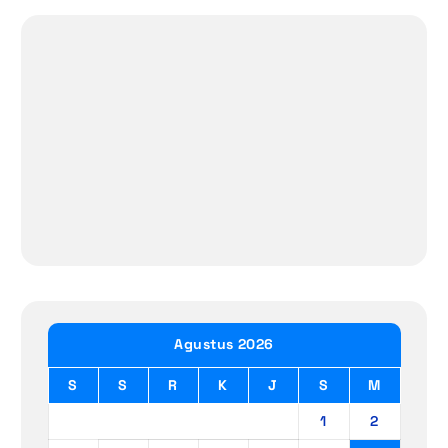
Agustus 2026
S
S
R
K
J
S
M
1
2