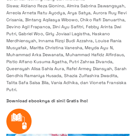
Siswa: Aldiano Reza Gionino, Almira Sabrina Dawangsyah,
Arreola Arneta Ratu Ayodya, Arya Satya, Aurora Ruy Revi
Crisania, Bintang Aqilasya Wibowo, Chiko Rafi Danuartha,
Devino Agil Frapanca, Dini Ayu Safitri, Febby Arinta Dwi
Putri, Gabriel Woo, Girly Joviaal Lagistha, Haskano
Merdhiensyah, Innama Rizqi Budi Azzahra, Louise Rania
Musyafak, Maritta Christina Vanesha, Meyda Ayu N,
Muhammad Arka Dewanata, Muhammad Hafidz Alfirdaus,
Pistio Alfano Kusuma Agatha, Putri Zahraa Divanda,
Queensyah Alisa Sahla Aura, Rafel Armey Diansyah, Sarah
Gendhis Ramaniya Husada, Shazia Zulfashira Dwadita,
Talita Safa Salsa Bila, Vania Adhika, dan Vioneta Fransiska
Putri.
Download ebooknya di sini! Gratis lho!