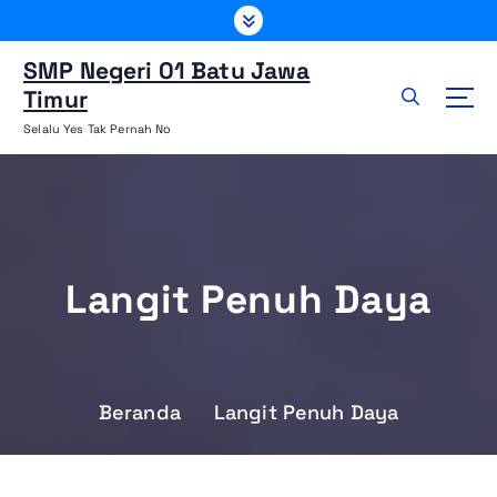
L
e
w
SMP Negeri 01 Batu Jawa
a
Timur
t
Selalu Yes Tak Pernah No
i
k
e
k
o
n
Langit Penuh Daya
t
e
n
Beranda
Langit Penuh Daya