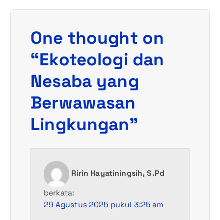
a
s
One thought on
i
“
Ekoteologi dan
p
Nesaba yang
o
Berwawasan
s
Lingkungan
”
Ririn Hayatiningsih, S.Pd
berkata:
29 Agustus 2025 pukul 3:25 am