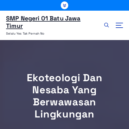
L
e
w
SMP Negeri 01 Batu Jawa
a
Timur
t
Selalu Yes Tak Pernah No
i
k
e
k
o
n
Ekoteologi Dan
t
e
Nesaba Yang
n
Berwawasan
Lingkungan