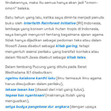
tindakannya, maka itu semua hanya akan jadi “omon-
omon” belaka.
Satu tahun yang lalu, ketika saya diminta menjadi penulis
buku oleh
Interfaith Rainforest Initiative
(IRI)
Indonesia,
lembaga yang konsen untuk hutan tropis di Indonesia,
saya banyak menyorot tentang bagaimana ajaran agama
tidak hanya dijadikan sebagai pedoman teks atau dalam
filosofi Jawa disebut sebagai
kitab garing
, tetapi
menyentuh esensi perilaku yang bersifat konteks atau
dalam filosofi Jawa disebut sebagai
kitab teles
.
Dalam tembang Pucung yang ditulis pada Serat
Wedhatama III.1 disebutkan:
ngelmu kalakone kanthi laku
(ilmu termasuk ilmu agama
harus diwujudkan dalam perilaku),
lekase lawan kas
(diawali dari niat yang tulus),
tegese kas nyantosani
(maknanya itulah yang
menguatkan),
setya budya pangekese dur angkara
(dengan upaya