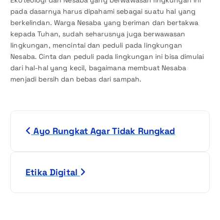
pada dasarnya harus dipahami sebagai suatu hal yang
berkelindan. Warga Nesaba yang beriman dan bertakwa
kepada Tuhan, sudah seharusnya juga berwawasan
lingkungan, mencintai dan peduli pada lingkungan
Nesaba. Cinta dan peduli pada lingkungan ini bisa dimulai
dari hal-hal yang kecil, bagaimana membuat Nesaba
menjadi bersih dan bebas dari sampah.
N
Ayo Rungkat Agar Tidak Rungkad
a
v
Etika Digital
i
g