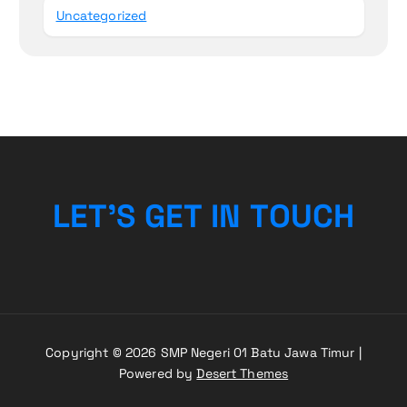
Uncategorized
L
E
T
’
S
G
E
T
I
N
T
O
U
C
H
Copyright © 2026 SMP Negeri 01 Batu Jawa Timur |
Powered by
Desert Themes