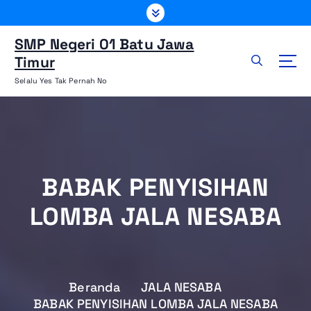
L
e
w
SMP Negeri 01 Batu Jawa
a
Timur
t
Selalu Yes Tak Pernah No
i
k
e
k
o
n
BABAK PENYISIHAN
t
e
LOMBA JALA NESABA
n
Beranda
JALA NESABA
BABAK PENYISIHAN LOMBA JALA NESABA