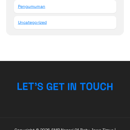
Pengumuman
Uncategorized
T
N
O
I
U
L
E
T
T
’
E
S
G
C
H
Copyright © 2026 SMP Negeri 01 Batu Jawa Timur |