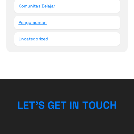
Komunitas Belajar
Pengumuman
Uncategorized
L
E
T
’
S
G
E
T
I
N
T
O
U
C
H