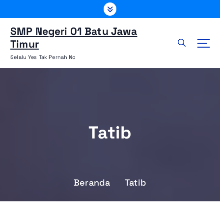
L
e
w
SMP Negeri 01 Batu Jawa
a
Timur
t
Selalu Yes Tak Pernah No
i
k
e
k
o
n
Tatib
t
e
n
Beranda
Tatib