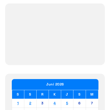
Juni 2026
S
S
R
K
J
S
M
1
2
3
4
5
6
7