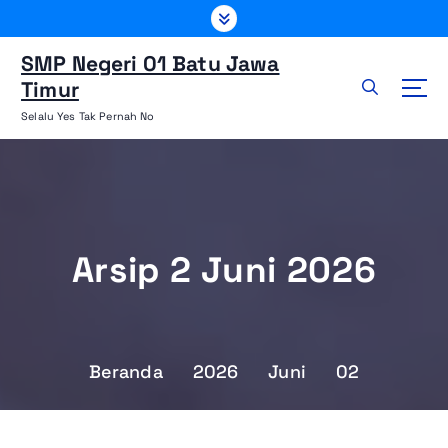
L
e
w
SMP Negeri 01 Batu Jawa
a
Timur
t
Selalu Yes Tak Pernah No
i
k
e
k
o
n
Arsip 2 Juni 2026
t
e
n
Beranda
2026
Juni
02