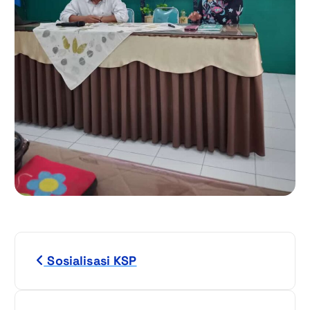
N
Sosialisasi KSP
a
v