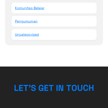
Komunitas Belajar
Pengumuman
Uncategorized
L
E
T
’
S
G
E
T
I
N
T
O
U
C
H