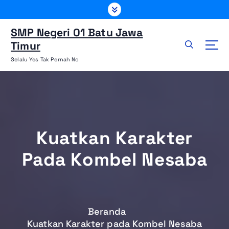
L
e
w
SMP Negeri 01 Batu Jawa
a
Timur
t
Selalu Yes Tak Pernah No
i
k
e
k
o
n
Kuatkan Karakter
t
e
Pada Kombel Nesaba
n
Beranda
Kuatkan Karakter pada Kombel Nesaba