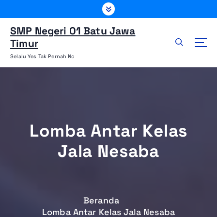
L
e
w
SMP Negeri 01 Batu Jawa
a
Timur
t
Selalu Yes Tak Pernah No
i
k
e
k
o
n
Lomba Antar Kelas
t
e
Jala Nesaba
n
Beranda
Lomba Antar Kelas Jala Nesaba