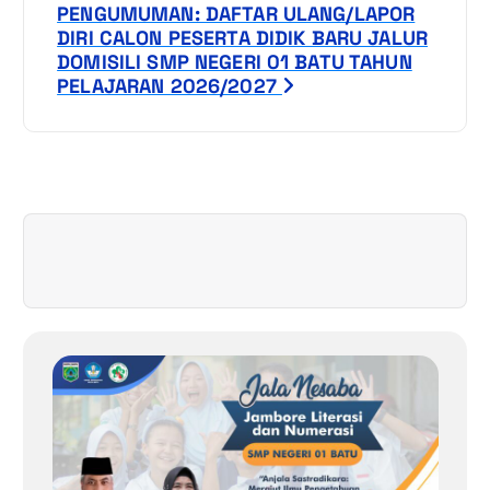
PENGUMUMAN: DAFTAR ULANG/LAPOR
g
DIRI CALON PESERTA DIDIK BARU JALUR
DOMISILI SMP NEGERI 01 BATU TAHUN
a
PELAJARAN 2026/2027
s
i
p
o
s