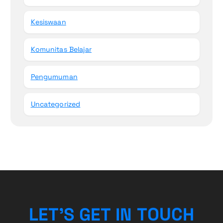
Kesiswaan
Komunitas Belajar
Pengumuman
Uncategorized
L
E
T
’
S
G
E
T
I
N
T
O
U
C
H