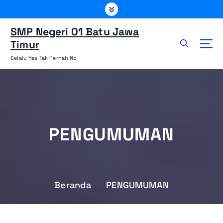
L
e
w
SMP Negeri 01 Batu Jawa
a
Timur
t
Selalu Yes Tak Pernah No
i
k
e
k
o
n
PENGUMUMAN
t
e
n
Beranda
PENGUMUMAN