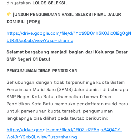
dinyatakan
LOLOS SELEKSI
.
[UNDUH PENGUMUMAN HASIL SELEKSI FINAL JALUR
DOMISILI (PDF)]
https://drive.google.com/file/d/1YbtiSBQnh3KQJicQI2g0gN
btR2Uep5eb/view?usp=sharing
Selamat bergabung menjadi bagian dari Keluarga Besar
SMP Negeri 01 Batu!
PENGUMUMAN DINAS PENDIDIKAN
Sehubungan dengan tidak terpenuhinya kuota Sistem
Penerimaan Murid Baru (SPMB) Jalur domisili di beberapa
SMP Negeri Kota Batu, disampaikan bahwa Dinas
Pendidikan Kota Batu membuka pendaftaran murid baru
untuk pemenuhan kuota tersebut. pengumuman
lengkapnya bisa dilihat pada tautab berikut ini:
https://drive.google.com/file/d/1El0ZlzIZE6njn84Q4GY-
WoIJrrY9xbQL/view?usp=sharing