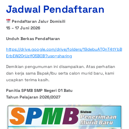
Jadwal Pendaftaran
Pendaftaran Jalur Domisili
15 – 17 Juni 2026
Unduh Berkas Pendaftaran
https://drive.google.com/drive/folders/19debuATQnT4tYbB
ErbEW2QrUzIfO5B0B?usp=sharing
Demikian pengumuman ini disampaikan. Atas perhatian
dan kerja sama Bapak/Ibu serta calon murid baru, kami
ucapkan terima kasih.
Panitia SPMB SMP Negeri 01 Batu
Tahun Pelajaran 2026/2027