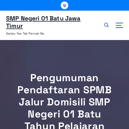
L
e
w
SMP Negeri 01 Batu Jawa
a
Timur
t
Selalu Yes Tak Pernah No
i
k
e
k
o
n
Pengumuman
t
e
Pendaftaran SPMB
n
Jalur Domisili SMP
Negeri 01 Batu
Tahun Pelajaran