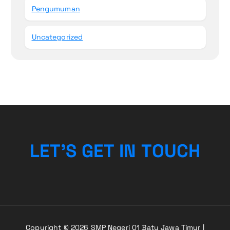
Pengumuman
Uncategorized
L
E
T
’
S
G
E
T
I
N
T
O
U
C
H
Copyright © 2026 SMP Negeri 01 Batu Jawa Timur |