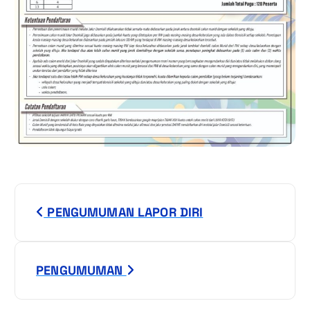
N
PENGUMUMAN LAPOR DIRI
a
v
PENGUMUMAN
i