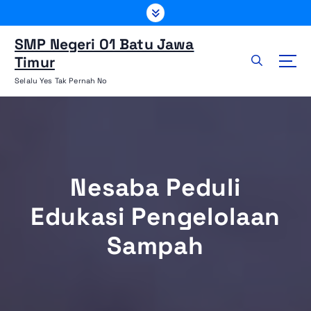
L
e
w
SMP Negeri 01 Batu Jawa
a
Timur
t
Selalu Yes Tak Pernah No
i
k
e
k
o
n
Nesaba Peduli
t
e
Edukasi Pengelolaan
n
Sampah