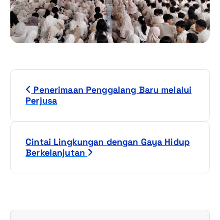
N
Penerimaan Penggalang Baru melalui
a
Perjusa
v
i
Cintai Lingkungan dengan Gaya Hidup
Berkelanjutan
g
a
s