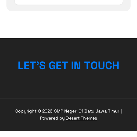
L
E
T
’
S
G
E
T
I
N
T
O
U
C
H
Copyright © 2026 SMP Negeri 01 Batu Jawa Timur |
Powered by
Desert Themes