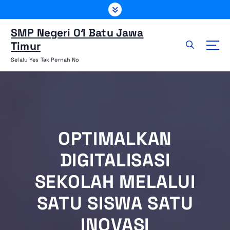
L
e
w
SMP Negeri 01 Batu Jawa
a
Timur
t
Selalu Yes Tak Pernah No
i
k
e
k
o
n
OPTIMALKAN
t
e
DIGITALISASI
n
SEKOLAH MELALUI
SATU SISWA SATU
INOVASI