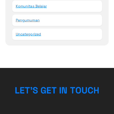
Komunitas Belajar
Pengumuman
Uncategorized
L
E
T
’
S
G
E
T
I
N
T
O
U
C
H