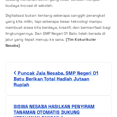
budaya inovasi di sekolah.
Digitalisasi bukan tentang seberapa canggih perangkat
yang kita miliki, tapi seberapa besar teknologi mampu
membuat siswa kita berdaya, kreatif, dan bermanfaat bagi
lingkungannya. Dan SMP Negeri 01 Batu telah berada di
jalur yang tepat menuju ke sana.
(Tim Kokurikuler
Nesaba)
N
Puncak Jala Nesaba, SMP Negeri 01
a
Batu Berikan Total Hadiah Jutaan
Rupiah
v
i
SISWA NESABA HASILKAN PENYIRAM
g
TANAMAN OTOMATIS DUKUNG