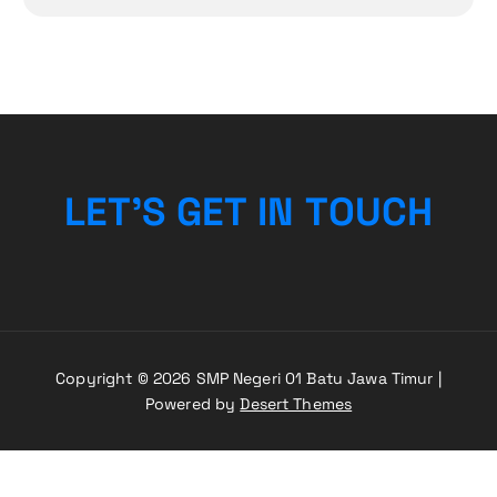
L
E
T
’
S
G
E
T
I
N
T
O
U
C
H
Copyright © 2026 SMP Negeri 01 Batu Jawa Timur |
Powered by
Desert Themes