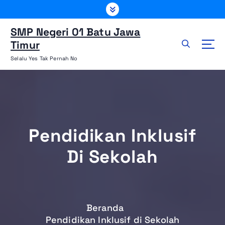
L
e
w
SMP Negeri 01 Batu Jawa
a
Timur
t
Selalu Yes Tak Pernah No
i
k
e
k
o
n
Pendidikan Inklusif
t
e
Di Sekolah
n
Beranda
Pendidikan Inklusif di Sekolah