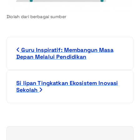
Diolah dari berbagai sumber
N
Guru Inspiratif: Membangun Masa
a
Depan Melalui Pendidikan
v
i
Si lipan Tingkatkan Ekosistem Inovasi
Sekolah
g
a
s
i