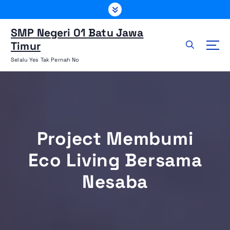
L
e
w
SMP Negeri 01 Batu Jawa
a
Timur
t
Selalu Yes Tak Pernah No
i
k
e
k
o
n
Project Membumi
t
e
Eco Living Bersama
n
Nesaba