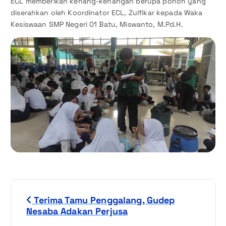
ECL memberikan kenang-kenangan berupa pohon yang
diserahkan oleh Koordinator ECL, Zulfikar kepada Waka
Kesiswaan SMP Negeri 01 Batu, Miswanto, M.Pd.H.
N
Terima Tamu Penggalang, Gudep
a
Nesaba Adakan Perjusa