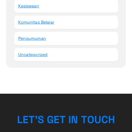
Kesiswaan
Komunitas Belajar
Pengumuman
Uncategorized
L
E
T
’
S
G
E
T
I
N
T
O
U
C
H