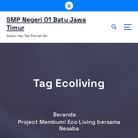
L
e
w
SMP Negeri 01 Batu Jawa
a
Timur
t
Selalu Yes Tak Pernah No
i
k
e
k
o
n
Tag Ecoliving
t
e
n
Beranda
Project Membumi Eco Living bersama
Nesaba