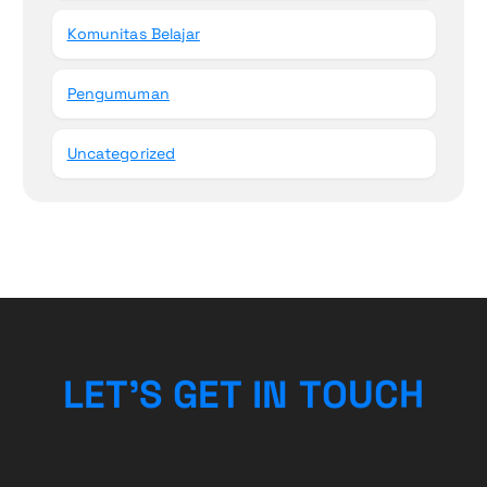
Komunitas Belajar
Pengumuman
Uncategorized
L
E
T
’
S
G
E
T
I
N
T
O
U
C
H