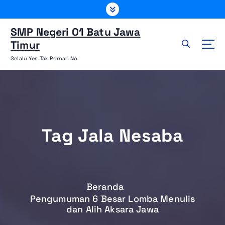
L
e
w
SMP Negeri 01 Batu Jawa
a
Timur
t
Selalu Yes Tak Pernah No
i
k
e
k
o
n
Tag Jala Nesaba
t
e
n
Beranda
Pengumuman 6 Besar Lomba Menulis
dan Alih Aksara Jawa