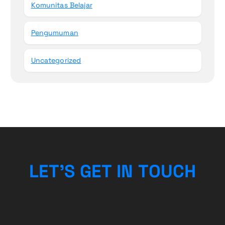
Komunitas Belajar
Pengumuman
Uncategorized
L
E
T
’
S
G
E
T
I
N
T
O
U
C
H