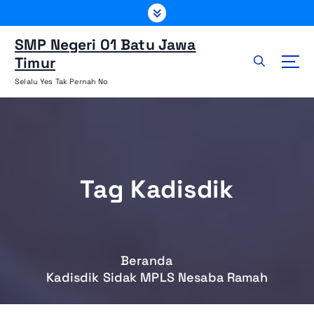
L
e
w
SMP Negeri 01 Batu Jawa
a
Timur
t
Selalu Yes Tak Pernah No
i
k
e
k
o
n
Tag Kadisdik
t
e
n
Beranda
Kadisdik Sidak MPLS Nesaba Ramah