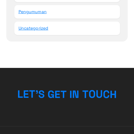
Pengumuman
Uncategorized
N
T
I
O
T
L
E
T
E
’
U
S
G
C
H