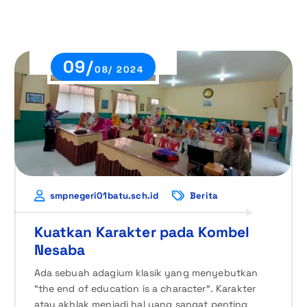
09/
08/ 2024
smpnegeri01batu.sch.id
Berita
Kuatkan Karakter pada Kombel
Nesaba
Ada sebuah adagium klasik yang menyebutkan
“the end of education is a character“. Karakter
atau akhlak menjadi hal yang sangat penting