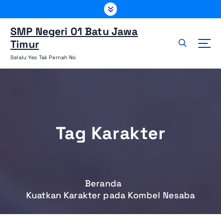
L
e
w
SMP Negeri 01 Batu Jawa
a
Timur
t
Selalu Yes Tak Pernah No
i
k
e
k
o
n
Tag Karakter
t
e
n
Beranda
Kuatkan Karakter pada Kombel Nesaba