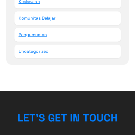
Kesiswaan
Komunitas Belajar
Pengumuman
Uncategorized
L
E
T
’
S
G
E
T
I
N
T
O
U
C
H