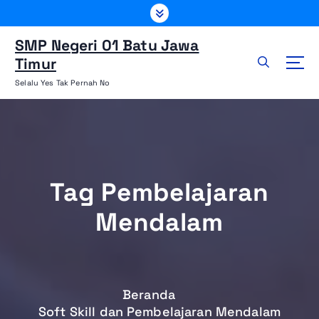
L
e
w
SMP Negeri 01 Batu Jawa
a
Timur
t
Selalu Yes Tak Pernah No
i
k
e
k
o
n
Tag Pembelajaran
t
e
Mendalam
n
Beranda
Soft Skill dan Pembelajaran Mendalam