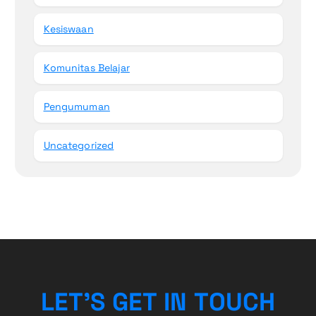
Kesiswaan
Komunitas Belajar
Pengumuman
Uncategorized
L
E
T
’
S
G
E
T
I
N
T
O
U
C
H