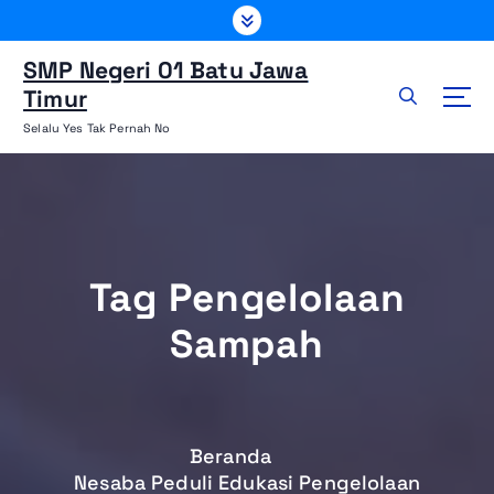
L
e
w
SMP Negeri 01 Batu Jawa
a
Timur
t
Selalu Yes Tak Pernah No
i
k
e
k
o
n
Tag Pengelolaan
t
e
Sampah
n
Beranda
Nesaba Peduli Edukasi Pengelolaan