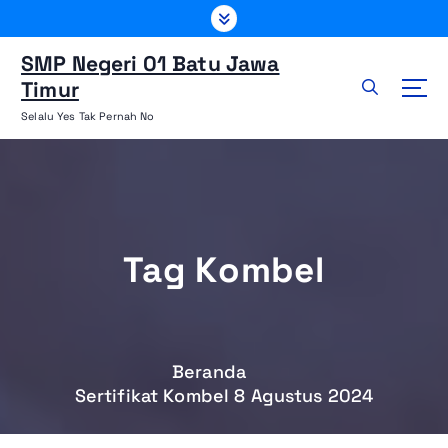
L
e
w
SMP Negeri 01 Batu Jawa
a
Timur
t
Selalu Yes Tak Pernah No
i
k
e
k
o
n
Tag Kombel
t
e
n
Beranda
Sertifikat Kombel 8 Agustus 2024