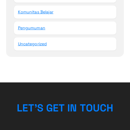
Komunitas Belajar
Pengumuman
Uncategorized
L
E
T
’
S
G
E
T
I
N
T
O
U
C
H