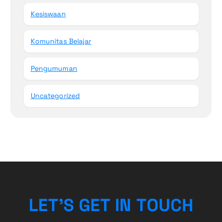
Kesiswaan
Komunitas Belajar
Pengumuman
Uncategorized
L
E
T
’
S
G
E
T
I
N
T
O
U
C
H