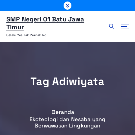
L
e
w
SMP Negeri 01 Batu Jawa
a
Timur
t
Selalu Yes Tak Pernah No
i
k
e
k
o
n
Tag Adiwiyata
t
e
n
Beranda
Ekoteologi dan Nesaba yang
Berwawasan Lingkungan